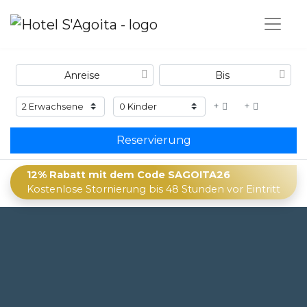
+
+
Reservierung
12% Rabatt mit dem Code SAGOITA26
Kostenlose Stornierung bis 48 Stunden vor Eintritt