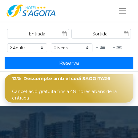
+
+
Reserva
12% Descompte
amb el codi
SAGOITA26
Cancel·lació gratuïta fins a 48 hores abans de la
entrada