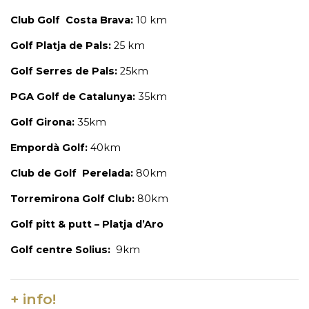
Club Golf Costa Brava:
10 km
Golf Platja de Pals:
25 km
Golf Serres de Pals:
25km
PGA Golf de Catalunya:
35km
Golf Girona:
35km
Empordà Golf:
40km
Club de Golf Perelada:
80km
Torremirona Golf Club:
80km
Golf pitt & putt – Platja d’Aro
Golf centre Solius:
9km
+ info!