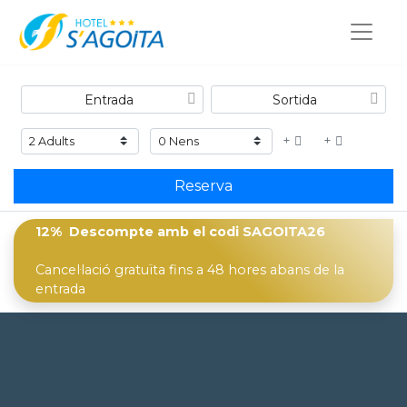
+
+
Reserva
12% Descompte
amb el codi
SAGOITA26
Cancel·lació gratuïta fins a 48 hores abans de la
entrada