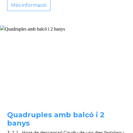
Més informació
Quadruples amb balcó i 2
banys
3, 2, 1... Hora de descansar! Gaudiu de uns dies familiars i