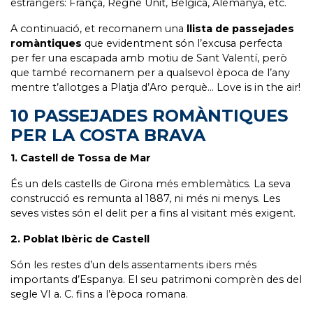
estrangers: França, Regne Unit, Bèlgica, Alemanya, etc.
A continuació, et recomanem una
llista de passejades
romàntiques
que evidentment són l’excusa perfecta
per fer una escapada amb motiu de Sant Valentí, però
que també recomanem per a qualsevol època de l’any
mentre t’allotges a Platja d’Aro perquè… Love is in the air!
10 PASSEJADES ROMÀNTIQUES
PER LA COSTA BRAVA
1. Castell de Tossa de Mar
És un dels castells de Girona més emblemàtics. La seva
construcció es remunta al 1887, ni més ni menys. Les
seves vistes són el delit per a fins al visitant més exigent.
2. Poblat Ibèric de Castell
Són les restes d’un dels assentaments ibers més
importants d’Espanya. El seu patrimoni comprèn des del
segle VI a. C. fins a l’època romana.