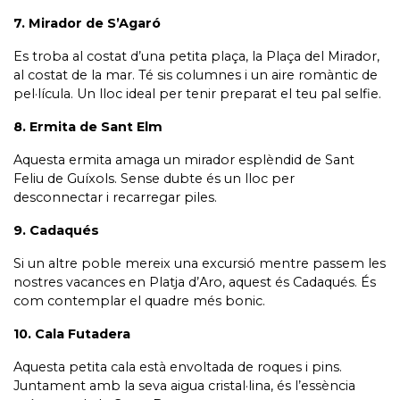
7. Mirador de S’Agaró
Es troba al costat d’una petita plaça, la Plaça del Mirador,
al costat de la mar. Té sis columnes i un aire romàntic de
pel·lícula. Un lloc ideal per tenir preparat el teu pal selfie.
8. Ermita de Sant Elm
Aquesta ermita amaga un mirador esplèndid de Sant
Feliu de Guíxols. Sense dubte és un lloc per
desconnectar i recarregar piles.
9. Cadaqués
Si un altre poble mereix una excursió mentre passem les
nostres vacances en Platja d’Aro, aquest és Cadaqués. És
com contemplar el quadre més bonic.
10. Cala Futadera
Aquesta petita cala està envoltada de roques i pins.
Juntament amb la seva aigua cristal·lina, és l’essència