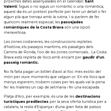
pròximes dates assenyalades en el calendari:
Sant
Valentí
. Siguis o no siguis un romàntic o una romàntica,
aquest dia és un pretext perfecte per tenir un detall o fer
algun pla que trenqui amb la rutina. I si parlem de fer
quelcom realment especial, les
passejades
romàntiques de la Costa Brava
són una opció
meravellosa.
Les zones costaneres, les construccions repletes
d’història, els passejos marítims, els paisatges dels
Camins de Ronda, l’oci de les zones comercials… La Costa
Brava està repleta de llocs amb encant per
gaudir d’un
passeig romàntic.
No fa falta pagar un bitllet d’avió al lloc més exòtic del
món per viure moments que valguin or. En els llocs que
menys esperem, trobem coses per les quals val la pena
fer les maletes un cap de setmana i fer una escapada.
Platja d’Aro, per exemple, és una de les
destinacions
turístiques predilectes
per la seva oferta turística per a
catalans, la resta d’Espanya i d’una gran llista de països