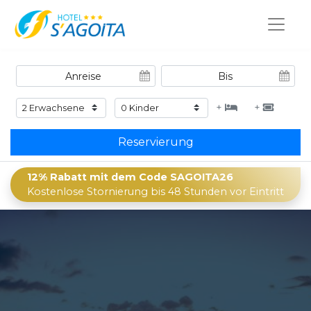
+
+
Reservierung
12% Rabatt mit dem Code SAGOITA26
Kostenlose Stornierung bis 48 Stunden vor Eintritt