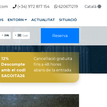
.com
(+34) 972 817 154
620671219
Català
OS
ENTORN
ACTUALITAT
SITUACIÓ
+
+
Reserva
Codi
12%
Cancel·lació gratuïta
Descompte
fins a 48 hores
amb el codi
abans de la entrada
SAGOITA26