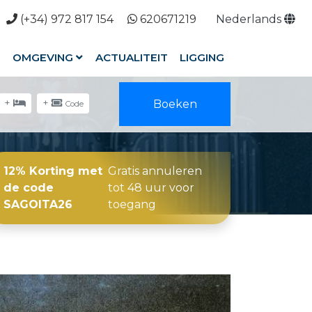
(+34) 972 817 154
620671219
Nederlands
S
OMGEVING
ACTUALITEIT
LIGGING
+
+
Boeken
Code
12% Korting met
Gratis annuleren
de code
tot 48 uur voor
SAGOITA26
toegang