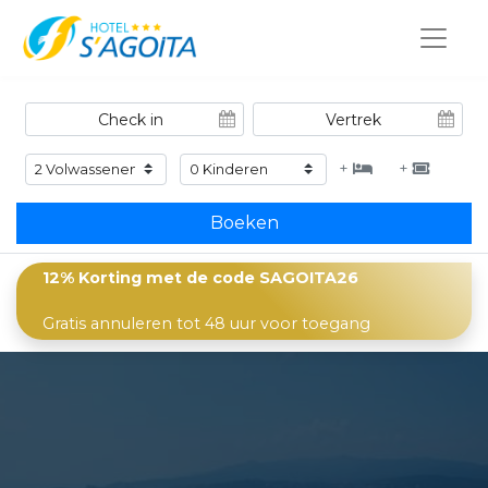
+
+
Boeken
12% Korting met de code
SAGOITA26
Gratis annuleren tot 48 uur voor toegang