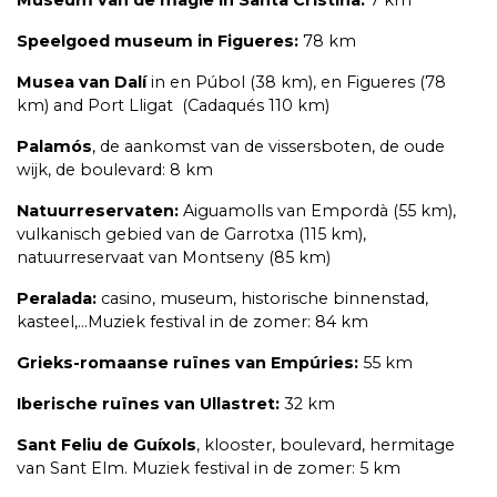
Museum van de magie in Santa Cristina:
7 km
Speelgoed museum in Figueres:
78 km
Musea van Dalí
in en Púbol (38 km), en Figueres (78
km) and Port Lligat (Cadaqués 110 km)
Palamós
, de aankomst van de vissersboten, de oude
wijk, de boulevard: 8 km
Natuurreservaten:
Aiguamolls van Empordà (55 km),
vulkanisch gebied van de Garrotxa (115 km),
natuurreservaat van Montseny (85 km)
Peralada:
casino, museum, historische binnenstad,
kasteel,…Muziek festival in de zomer: 84 km
Grieks-romaanse ruïnes van Empúries:
55 km
Iberische ruïnes van Ullastret:
32 km
Sant Feliu de Guíxols
, klooster, boulevard, hermitage
van Sant Elm. Muziek festival in de zomer: 5 km