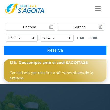
+
+
Reserva
12% Descompte
amb el codi
SAGOITA26
Cancel·lació gratuïta fins a 48 hores abans de la
entrada