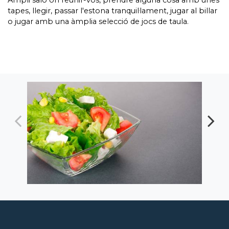
Ampli saló on reunir-vos, prendre alguna cosa amb unes
tapes, llegir, passar l'estona tranquil·lament, jugar al billar
o jugar amb una àmplia selecció de jocs de taula.