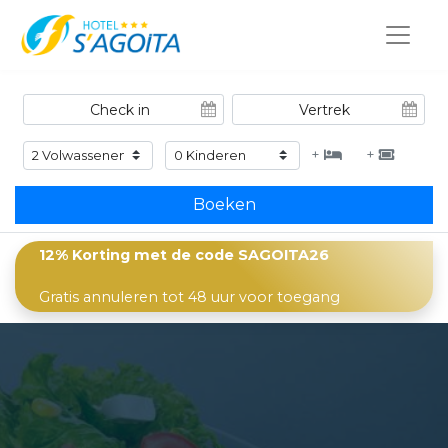
+
+
Boeken
12% Korting met de code
SAGOITA26
Gratis annuleren tot 48 uur voor toegang