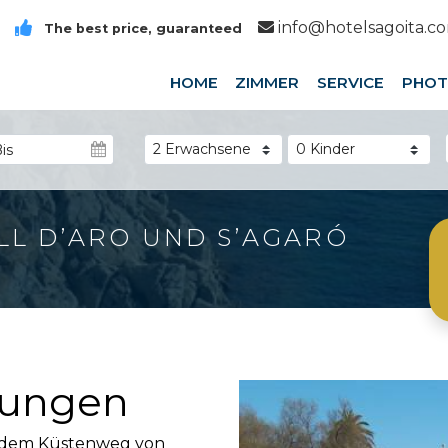
info@hotelsagoita.c
The best price, guaranteed
HOME
ZIMMER
SERVICE
PHOT
ELL D’ARO UND S’AGARÓ
rungen
ng dem Küstenweg von