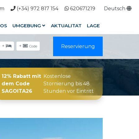
om
(+34) 972 817 154
620671219
Deutsch
OS
UMGEBUNG
AKTUALITAT
LAGE
+
+
Reservierung
Code
12% Rabatt mit
Kostenlose
dem Code
Stornierung bis 48
SAGOITA26
Stunden vor Eintritt