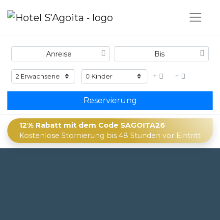
+
+
Reservierung
12% Rabatt mit dem Code SAGOITA26
Kostenlose Stornierung bis 48 Stunden vor Eintritt