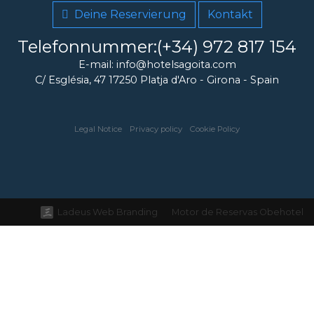
Deine Reservierung
Kontakt
Telefonnummer:(+34) 972 817 154
E-mail: info@hotelsagoita.com
C/ Església, 47
17250
Platja d'Aro
-
Girona
-
Spain
Legal Notice
Privacy policy
Cookie Policy
Ladeus Web Branding
Motor de Reservas Obehotel