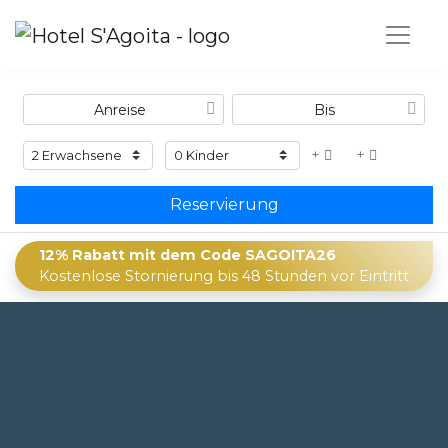
+
+
Reservierung
12% Rabatt mit dem Code SAGOITA26
Kostenlose Stornierung bis 48 Stunden vor Eintritt