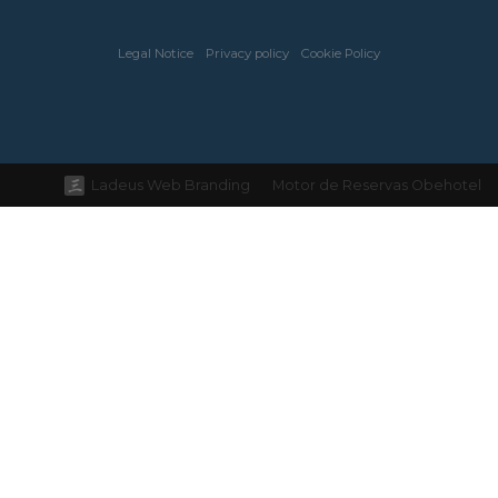
Legal Notice
Privacy policy
Cookie Policy
Ladeus Web Branding
Motor de Reservas Obehotel