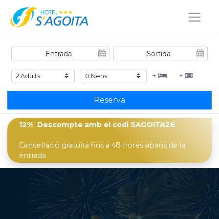
+
+
Reserva
12% Descompte
amb el codi
SAGOITA26
Cancel·lació gratuïta fins a 48 hores abans de la
entrada