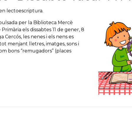
 en lectoescriptura.
pulsada per la Biblioteca Mercè
 Primària els dissabtes 11 de gener, 8
ga Cercós, les nenes i els nens es
tot menjant lletres, imatges, sons i
 com bons “remugadors” (places