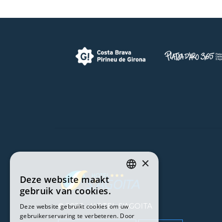
×
Deze website maakt
CATALAN
gebruik van cookies.
ENGLISH
© 2026 -
HOTEL S'AGOITA
Deze website gebruikt cookies om uw
gebruikerservaring te verbeteren. Door
SPANISH