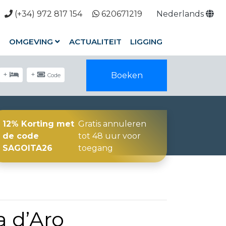
(+34) 972 817 154
620671219
Nederlands
S
OMGEVING
ACTUALITEIT
LIGGING
+
+
Boeken
Code
12% Korting met
Gratis annuleren
de code
tot 48 uur voor
SAGOITA26
toegang
a d’Aro