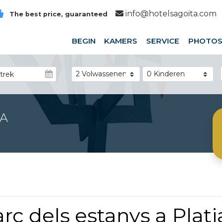
info@hotelsagoita.com
The best price, guaranteed
BEGIN
KAMERS
SERVICE
PHOTO
DA
rc dels estanys a Platj