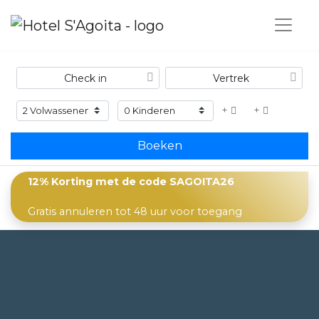
+
+
Boeken
12% Korting met de code
SAGOITA26
Gratis annuleren tot 48 uur voor toegang