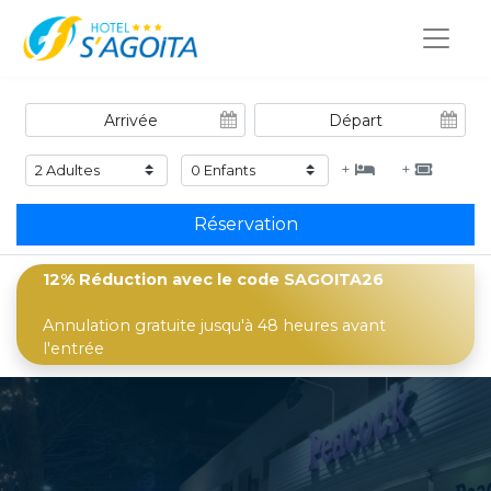
+
+
Réservation
12% Réduction
avec le code SAGOITA26
Annulation gratuite jusqu'à 48 heures avant
l'entrée