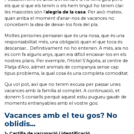
els que sí que els tenim o els hem tingut ho tenim clar:
les mascotes són l’
alegria de la casa
. Per això mateix,
quan arriba el moment d’anar-nos de vacances no
concebem la idea de deixar-los fora del pla.
Moltes persones pensaran que és una nosa, que és una
responsabilitat més, una obligació quan el que toca és
descansar… Definitivament no ho entenen. A més, ara no
és com fa alguns anys, quan era difícil encaixar-los en els
nostres plans. Per exemple, l’
Hotel S’Agoita
, al centre de
Platja d’Aro, admet animals de companyia sense cap
tipus problema, la qual cosa és una completa comoditat.
Qui vol pot, així que no tenim excusa per passar unes
vacances amb la família al complet. A continuació, et
donem 5 consells perquè aquest estiu pugueu gaudir de
moments entranyables amb el vostre gos:
Vacances amb el teu gos? No
oblidis…
1- Cartilla de vacunació i identificació