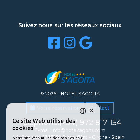
Suivez nous sur les réseaux sociaux
© 2026 -
HOTEL S'AGOITA
Votre réservation
Contact
×
Ce site Web utilise des
Téléphone:(+34) 972 817 154
CATALAN
cookies
E-mail: info@hotelsagoita.com
ENGLISH
C/ Església, 47
17250
Platja d'Aro
-
Girona
-
Spain
Notre site Web utilise des cookies pour