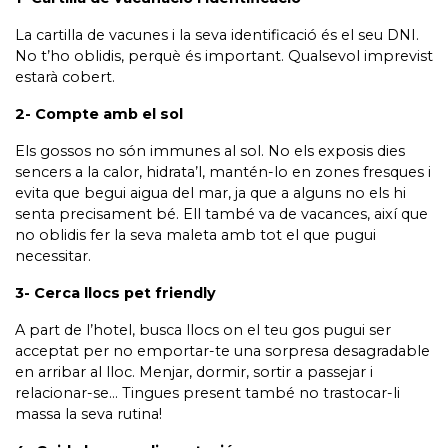
La cartilla de vacunes i la seva identificació és el seu DNI.
No t’ho oblidis, perquè és important. Qualsevol imprevist
estarà cobert.
2- Compte amb el sol
Els gossos no són immunes al sol. No els exposis dies
sencers a la calor, hidrata’l, mantén-lo en zones fresques i
evita que begui aigua del mar, ja que a alguns no els hi
senta precisament bé. Ell també va de vacances, així que
no oblidis fer la seva maleta amb tot el que pugui
necessitar.
3- Cerca llocs pet friendly
A part de l’hotel, busca llocs on el teu gos pugui ser
acceptat per no emportar-te una sorpresa desagradable
en arribar al lloc. Menjar, dormir, sortir a passejar i
relacionar-se… Tingues present també no trastocar-li
massa la seva rutina!