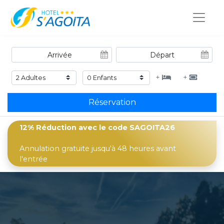
+
+
Réservation
12% Réduction
avec le code SAGOITA26
Annulation gratuite jusqu'à 48 heures avant
l'entrée