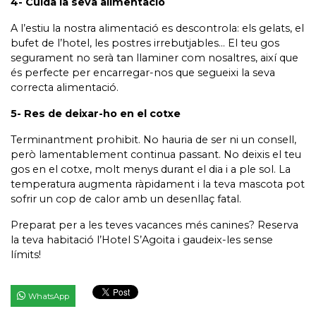
4- Cuida la seva alimentació
A l’estiu la nostra alimentació es descontrola: els gelats, el
bufet de l’hotel, les postres irrebutjables… El teu gos
segurament no serà tan llaminer com nosaltres, així que
és perfecte per encarregar-nos que segueixi la seva
correcta alimentació.
5- Res de deixar-ho en el cotxe
Terminantment prohibit. No hauria de ser ni un consell,
però lamentablement continua passant. No deixis el teu
gos en el cotxe, molt menys durant el dia i a ple sol. La
temperatura augmenta ràpidament i la teva mascota pot
sofrir un cop de calor amb un desenllaç fatal.
Preparat per a les teves vacances més canines?
Reserva
la teva habitació l’Hotel S’Agoita
i gaudeix-les sense
límits!
WhatsApp