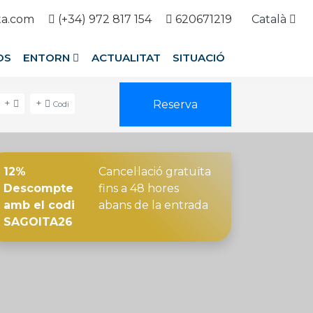
ta.com
(+34) 972 817 154
620671219
Català
OS
ENTORN
ACTUALITAT
SITUACIÓ
+
+
Reserva
Codi
12%
Cancel·lació gratuïta
Descompte
fins a 48 hores
amb el codi
abans de la entrada
SAGOITA26