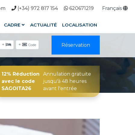
com
(+34) 972 817 154
620671219
Français
CADRE
ACTUALITÉ
LOCALISATION
+
+
Réservation
Code
12% Réduction
Annulation gratuite
avec le code
jusqu'à 48 heures
SAGOITA26
avant l'entrée