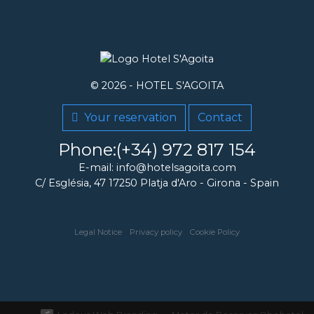
© 2026 -
HOTEL S'AGOITA
Your reservation
Contact
Phone:(+34) 972 817 154
E-mail: info@hotelsagoita.com
C/ Església, 47
17250
Platja d'Aro
-
Girona
-
Spain
Legal Notice
Privacy policy
Cookie Policy