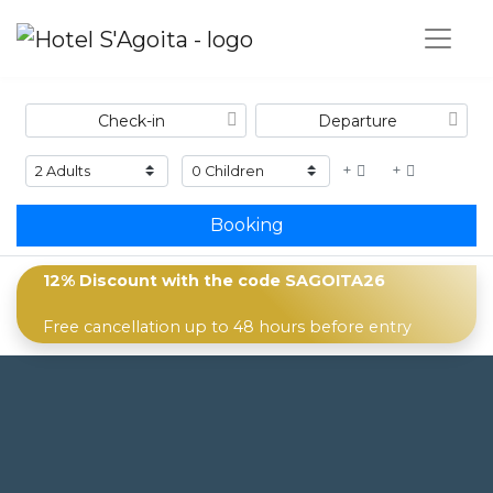
+
+
Booking
12% Discount with the code
SAGOITA26
Free cancellation up to 48 hours before entry