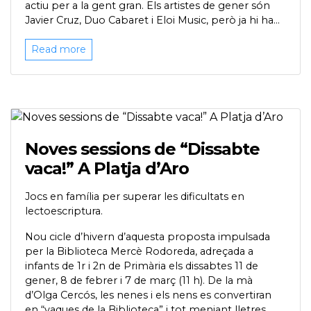
actiu per a la gent gran. Els artistes de gener són
Javier Cruz, Duo Cabaret i Eloi Music, però ja hi ha...
Read more
Noves sessions de “Dissabte
vaca!” A Platja d’Aro
Jocs en família per superar les dificultats en
lectoescriptura.
Nou cicle d’hivern d’aquesta proposta impulsada
per la Biblioteca Mercè Rodoreda, adreçada a
infants de 1r i 2n de Primària els dissabtes 11 de
gener, 8 de febrer i 7 de març (11 h). De la mà
d’Olga Cercós, les nenes i els nens es convertiran
en “vaques de la Biblioteca” i tot menjant lletres,