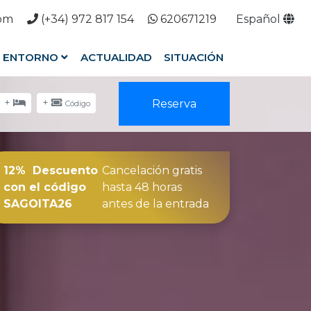
com
(+34) 972 817 154
620671219
Español
ENTORNO
ACTUALIDAD
SITUACIÓN
+
+
Reserva
Código
12% Descuento
Cancelación gratis
con el código
hasta 48 horas
SAGOITA26
antes de la entrada