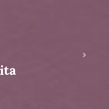
Siguiente
laya